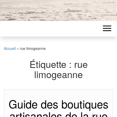
Accueil
»
rue limogeanne
Étiquette :
rue
limogeanne
Guide des boutiques
artisanales de la rue