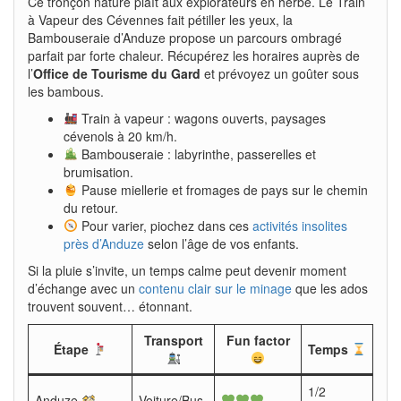
Ce tronçon nature plaît aux explorateurs en herbe. Le Train
à Vapeur des Cévennes fait pétiller les yeux, la
Bambouseraie d’Anduze propose un parcours ombragé
parfait par forte chaleur. Récupérez les horaires auprès de
l’
Office de Tourisme du Gard
et prévoyez un goûter sous
les bambous.
Train à vapeur : wagons ouverts, paysages
cévenols à 20 km/h.
Bambouseraie : labyrinthe, passerelles et
brumisation.
Pause miellerie et fromages de pays sur le chemin
du retour.
Pour varier, piochez dans ces
activités insolites
près d’Anduze
selon l’âge de vos enfants.
Si la pluie s’invite, un temps calme peut devenir moment
d’échange avec un
contenu clair sur le minage
que les ados
trouvent souvent… étonnant.
Transport
Fun factor
Étape
Temps
1/2
Anduze
Voiture/Bus