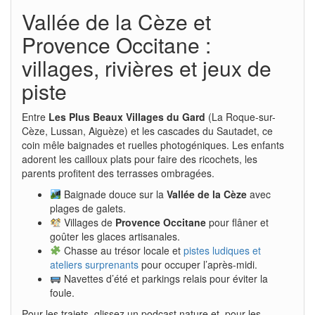
Vallée de la Cèze et
Provence Occitane :
villages, rivières et jeux de
piste
Entre
Les Plus Beaux Villages du Gard
(La Roque-sur-
Cèze, Lussan, Aiguèze) et les cascades du Sautadet, ce
coin mêle baignades et ruelles photogéniques. Les enfants
adorent les cailloux plats pour faire des ricochets, les
parents profitent des terrasses ombragées.
Baignade douce sur la
Vallée de la Cèze
avec
plages de galets.
Villages de
Provence Occitane
pour flâner et
goûter les glaces artisanales.
Chasse au trésor locale et
pistes ludiques et
ateliers surprenants
pour occuper l’après-midi.
Navettes d’été et parkings relais pour éviter la
foule.
Pour les trajets, glissez un podcast nature et, pour les