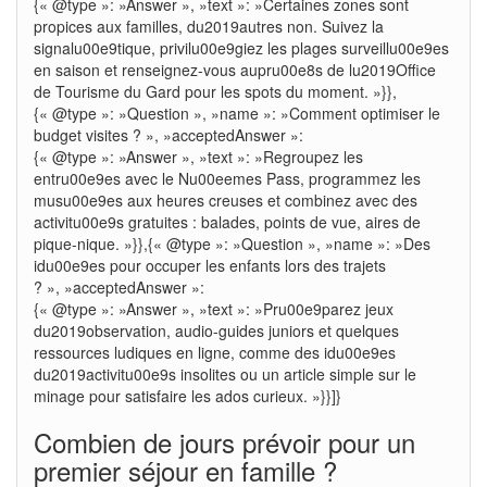
{« @type »: »Answer », »text »: »Certaines zones sont
propices aux familles, du2019autres non. Suivez la
signalu00e9tique, privilu00e9giez les plages surveillu00e9es
en saison et renseignez-vous aupru00e8s de lu2019Office
de Tourisme du Gard pour les spots du moment. »}},
{« @type »: »Question », »name »: »Comment optimiser le
budget visites ? », »acceptedAnswer »:
{« @type »: »Answer », »text »: »Regroupez les
entru00e9es avec le Nu00eemes Pass, programmez les
musu00e9es aux heures creuses et combinez avec des
activitu00e9s gratuites : balades, points de vue, aires de
pique-nique. »}},{« @type »: »Question », »name »: »Des
idu00e9es pour occuper les enfants lors des trajets
? », »acceptedAnswer »:
{« @type »: »Answer », »text »: »Pru00e9parez jeux
du2019observation, audio-guides juniors et quelques
ressources ludiques en ligne, comme des idu00e9es
du2019activitu00e9s insolites ou un article simple sur le
minage pour satisfaire les ados curieux. »}}]}
Combien de jours prévoir pour un
premier séjour en famille ?