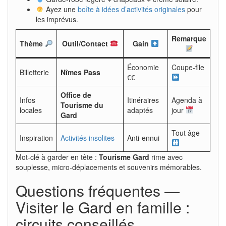
Ayez une
boîte à idées d’activités originales
pour
les imprévus.
Remarque
Thème
Outil/Contact
Gain
Économie
Coupe-file
Billetterie
Nîmes Pass
€€
Office de
Infos
Itinéraires
Agenda à
Tourisme du
locales
adaptés
jour
Gard
Tout âge
Inspiration
Activités insolites
Anti-ennui
Mot-clé à garder en tête :
Tourisme Gard
rime avec
souplesse, micro-déplacements et souvenirs mémorables.
Questions fréquentes —
Visiter le Gard en famille :
circuits conseillés