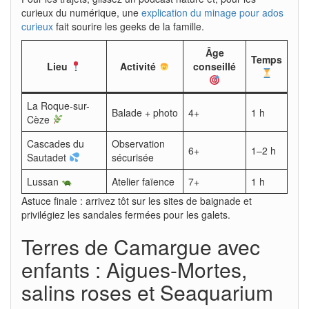
curieux du numérique, une
explication du minage pour ados
curieux
fait sourire les geeks de la famille.
Âge
Temps
Lieu
Activité
conseillé
La Roque-sur-
Balade + photo
4+
1 h
Cèze
Cascades du
Observation
6+
1–2 h
Sautadet
sécurisée
Lussan
Atelier faïence
7+
1 h
Astuce finale : arrivez tôt sur les sites de baignade et
privilégiez les sandales fermées pour les galets.
Terres de Camargue avec
enfants : Aigues-Mortes,
salins roses et Seaquarium