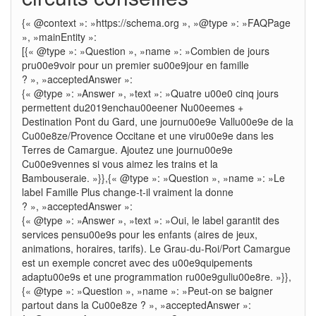
{« @context »: »https://schema.org », »@type »: »FAQPage
», »mainEntity »:
[{« @type »: »Question », »name »: »Combien de jours
pru00e9voir pour un premier su00e9jour en famille
? », »acceptedAnswer »:
{« @type »: »Answer », »text »: »Quatre u00e0 cinq jours
permettent du2019enchau00eener Nu00eemes +
Destination Pont du Gard, une journu00e9e Vallu00e9e de la
Cu00e8ze/Provence Occitane et une viru00e9e dans les
Terres de Camargue. Ajoutez une journu00e9e
Cu00e9vennes si vous aimez les trains et la
Bambouseraie. »}},{« @type »: »Question », »name »: »Le
label Famille Plus change-t-il vraiment la donne
? », »acceptedAnswer »:
{« @type »: »Answer », »text »: »Oui, le label garantit des
services pensu00e9s pour les enfants (aires de jeux,
animations, horaires, tarifs). Le Grau-du-Roi/Port Camargue
est un exemple concret avec des u00e9quipements
adaptu00e9s et une programmation ru00e9guliu00e8re. »}},
{« @type »: »Question », »name »: »Peut-on se baigner
partout dans la Cu00e8ze ? », »acceptedAnswer »: