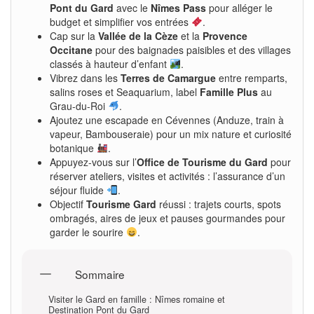
Pont du Gard
avec le
Nîmes Pass
pour alléger le
budget et simplifier vos entrées
.
Cap sur la
Vallée de la Cèze
et la
Provence
Occitane
pour des baignades paisibles et des villages
classés à hauteur d’enfant
.
Vibrez dans les
Terres de Camargue
entre remparts,
salins roses et Seaquarium, label
Famille Plus
au
Grau-du-Roi
.
Ajoutez une escapade en Cévennes (Anduze, train à
vapeur, Bambouseraie) pour un mix nature et curiosité
botanique
.
Appuyez-vous sur l’
Office de Tourisme du Gard
pour
réserver ateliers, visites et activités : l’assurance d’un
séjour fluide
.
Objectif
Tourisme Gard
réussi : trajets courts, spots
ombragés, aires de jeux et pauses gourmandes pour
garder le sourire
.
Sommaire
Visiter le Gard en famille : Nîmes romaine et
Destination Pont du Gard