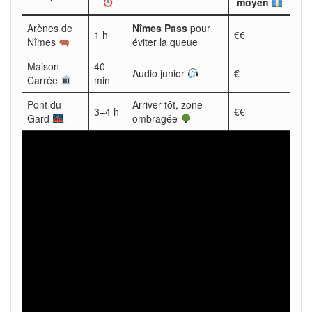
moyen
Arènes de
Nîmes Pass
pour
1 h
€€
Nîmes
éviter la queue
Maison
40
Audio junior
€
Carrée
min
Pont du
Arriver tôt, zone
3–4 h
€€
Gard
ombragée