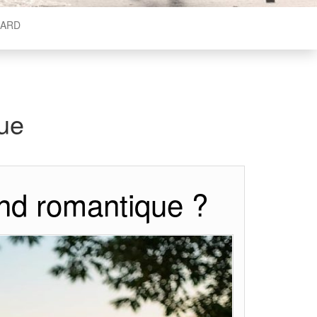
ARD
ue
nd romantique ?