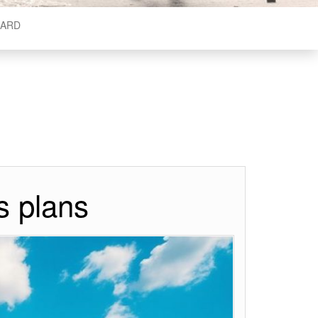
ARD
s plans