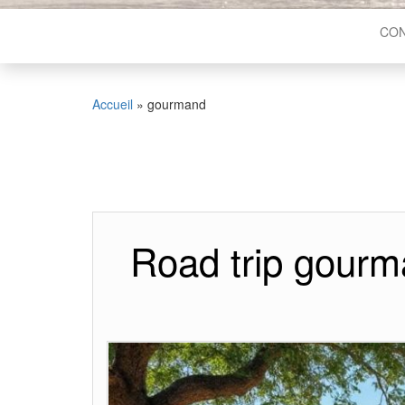
CON
Accueil
»
gourmand
Road trip gourma