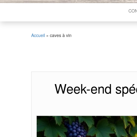
CON
Accueil
»
caves à vin
Week-end spéc