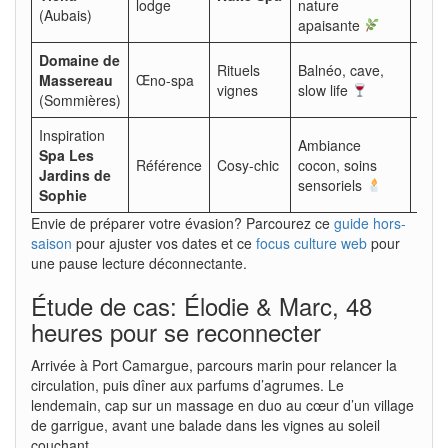
lodge
nature
dou
(Aubais)
apaisante
Domaine de
Rituels
Balnéo, cave,
Massereau
Œno-spa
Épic
vignes
slow life
(Sommières)
Inspiration
Ambiance
Spa Les
Ama
Référence
Cosy-chic
cocon, soins
Jardins de
de d
sensoriels
Sophie
Envie de préparer votre évasion? Parcourez ce
guide hors-
saison
pour ajuster vos dates et ce
focus culture web
pour
une pause lecture déconnectante.
Étude de cas: Élodie & Marc, 48
heures pour se reconnecter
Arrivée à Port Camargue, parcours marin pour relancer la
circulation, puis dîner aux parfums d’agrumes. Le
lendemain, cap sur un massage en duo au cœur d’un village
de garrigue, avant une balade dans les vignes au soleil
couchant.