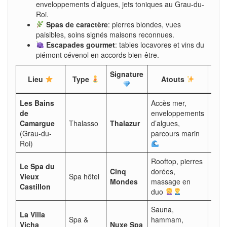
enveloppements d’algues, jets toniques au Grau-du-
Roi.
Spas de caractère
: pierres blondes, vues
paisibles, soins signés maisons reconnues.
Escapades gourmet
: tables locavores et vins du
piémont cévenol en accords bien-être.
Signature
Po
Lieu
Type
Atouts
Les Bains
Accès mer,
de
enveloppements
Rega
Camargue
Thalasso
Thalazur
d’algues,
d’én
(Grau-du-
parcours marin
déto
Roi)
Rooftop, pierres
Le Spa du
Cinq
dorées,
Vieux
Spa hôtel
Rom
Mondes
massage en
Castillon
duo
Sauna,
La Villa
Spa &
hammam,
Rec
Vicha
Nuxe Spa