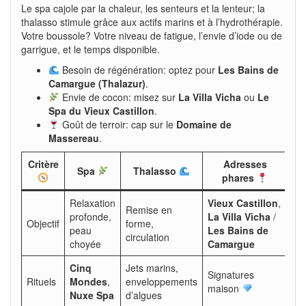
Le spa cajole par la chaleur, les senteurs et la lenteur; la
thalasso stimule grâce aux actifs marins et à l’hydrothérapie.
Votre boussole? Votre niveau de fatigue, l’envie d’iode ou de
garrigue, et le temps disponible.
Besoin de régénération: optez pour
Les Bains de
Camargue (Thalazur)
.
Envie de cocon: misez sur
La Villa Vicha
ou
Le
Spa du Vieux Castillon
.
Goût de terroir: cap sur le
Domaine de
Massereau
.
Critère
Adresses
Spa
Thalasso
phares
Relaxation
Vieux Castillon
,
Remise en
profonde,
La Villa Vicha
/
Objectif
forme,
peau
Les Bains de
circulation
choyée
Camargue
Cinq
Jets marins,
Signatures
Rituels
Mondes
,
enveloppements
maison
Nuxe Spa
d’algues