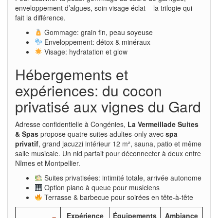
enveloppement d’algues, soin visage éclat – la trilogie qui
fait la différence.
Gommage: grain fin, peau soyeuse
Enveloppement: détox & minéraux
Visage: hydratation et glow
Hébergements et
expériences: du cocon
privatisé aux vignes du Gard
Adresse confidentielle à Congénies,
La Vermeillade Suites
& Spas
propose quatre suites adultes-only avec
spa
privatif
, grand jacuzzi intérieur 12 m², sauna, patio et même
salle musicale. Un nid parfait pour déconnecter à deux entre
Nîmes et Montpellier.
Suites privatisées: intimité totale, arrivée autonome
Option piano à queue pour musiciens
Terrasse & barbecue pour soirées en tête-à-tête
Expérience
Équipements
Ambiance
Bu