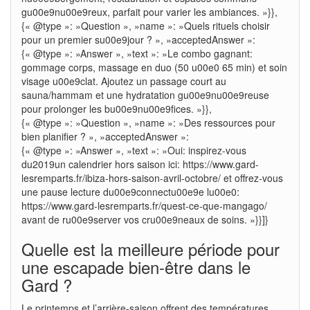
gu00e9nu00e9reux, parfait pour varier les ambiances. »}},
{« @type »: »Question », »name »: »Quels rituels choisir
pour un premier su00e9jour ? », »acceptedAnswer »:
{« @type »: »Answer », »text »: »Le combo gagnant:
gommage corps, massage en duo (50 u00e0 65 min) et soin
visage u00e9clat. Ajoutez un passage court au
sauna/hammam et une hydratation gu00e9nu00e9reuse
pour prolonger les bu00e9nu00e9fices. »}},
{« @type »: »Question », »name »: »Des ressources pour
bien planifier ? », »acceptedAnswer »:
{« @type »: »Answer », »text »: »Oui: inspirez-vous
du2019un calendrier hors saison ici: https://www.gard-
lesremparts.fr/ibiza-hors-saison-avril-octobre/ et offrez-vous
une pause lecture du00e9connectu00e9e lu00e0:
https://www.gard-lesremparts.fr/quest-ce-que-mangago/
avant de ru00e9server vos cru00e9neaux de soins. »}}]}
Quelle est la meilleure période pour
une escapade bien-être dans le
Gard ?
Le printemps et l’arrière-saison offrent des températures