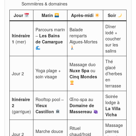
Sommières & domaines
Jour
Matin
Après-midi
Soir
Dîner
Parcours marin
Balade
iodé +
Itinéraire
–
Les Bains
remparts
coucher
1
(mer)
de Camargue
Aigues-Mortes
sur les
salins
Thé
Massage duo
glacé
Yoga plage +
Nuxe Spa
ou
Jour 2
d’herbes
soin visage
Cinq Mondes
en
terrasse
Soirée
Itinéraire
Rooftop pool –
Œno-spa au
lodge à
2
Vieux
Domaine de
La Villa
(garrigue)
Castillon
Massereau
Vicha
Massage
Rituel
Marche douce
pierres
Jour 2
chaud/froid