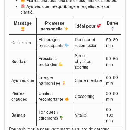
Pierres chaudes: chaleur diffuse, muscles libérés.
Ayurvédique: rééquilibrage énergétique, esprit
clarifié.
Massage
Promesse
Durée
Idéal pour
sensorielle
Effleurages
Douceur et
50–80
Californien
enveloppants
reconnexion
min
Stress
Pressions
50–65
Suédois
physique,
profondes
min
sportifs
Énergie
65–80
Ayurvédique
Clarté mentale
harmonisée
min
Pierres
Chaleur
50–80
Cocooning
chaudes
réconfortante
min
65–
Toniques +
Balinais
Vitalité
100
étirements
min
Pour sublimer la peau: gommage au sucre de garrigue,