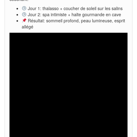
Jour 1: thalasso + coucher de soleil sur les salins
Jour 2: spa intimiste + halte gourmande en cave
Résultat: sommeil profond, peau lumineuse, esprit
allégé