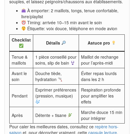
souples, et laissez peignoirs/chaussons aux établissements.
À emporter: 2 maillots, tongs, tenue confortable,
livre/playlist
Timing: arrivée 10–15 min avant le soin
Étiquette: voix douce, téléphone en mode avion
Checklist
Détails
Astuce pro
Tenue &
1 pièce conseillé pour
Maillot de rechange
maillots
soins, slip de bain
pour l’après-midi
Avant le
Douche tiède,
Éviter repas lourds
soin
hydratation
dans les 2 h
Exprimer préférences
Respiration profonde
Pendant
(pression, musique)
pour amplifier les
effets
Marche douce 15 min
Après
Détente + tisane
pour intégrer
Pour caler les meilleures dates, consultez ce
repère hors-
saison
et, pour décrocher vraiment, cette
capsule lecture
.