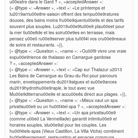
u00eatre dans le Gard ? », »acceptedAnswer »:
{« @type »: »Answer », »text »: »Le printemps et
lu2019arriu00e8re-saison offrent des tempu00e9ratures
douces, des bains moins fru00e9quentu00e9s et des tarifs
souvent plus souples. Lu2019u00e9tu00e9 plau00eet pour
la mer tiu00e8de et les soiru00e9es en terrasse, mais
pensez u00e0 ru00e9server plus tu00f4t vos cru00e9neaux
de soins et restaurants. »}},
{« @type »: »Question », »name »: »Ou00f9 vivre une vraie
expu00e9rience de thalasso en Camargue gardoise
? », »acceptedAnswer »:
{« @type »: »Answer », »text »: »Cap sur Thalazur u2013
Les Bains de Camargue au Grau-du-Roi pour parcours
marin, enveloppements du2019algues et su00e9ances
du2019hydrothu00e9rapie, le tout avec vue
Mu00e9diterranu00e9e et accu00e8s direct aux plages. »}},
{« @type »: »Question », »name »: »Mieux vaut un spa
privatisu00e9 ou un hu00f4tel-spa ? », »acceptedAnswer »:
{« @type »: »Answer », »text »: »Un spa privatisu00e9
(comme u00e0 La Vermeillade) garantit intimitu00e9 et
horaires souples, idu00e9al pour les couples. Les
hu00f4tels-spas (Vieux Castillon, La Villa Vicha) combinent
hu00e9bergement, restauration et espaces communs