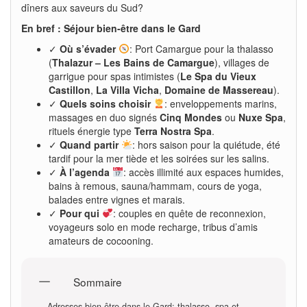
dîners aux saveurs du Sud?
En bref : Séjour bien-être dans le Gard
✓
Où s’évader
: Port Camargue pour la thalasso
(
Thalazur – Les Bains de Camargue
), villages de
garrigue pour spas intimistes (
Le Spa du Vieux
Castillon
,
La Villa Vicha
,
Domaine de Massereau
).
✓
Quels soins choisir
: enveloppements marins,
massages en duo signés
Cinq Mondes
ou
Nuxe Spa
,
rituels énergie type
Terra Nostra Spa
.
✓
Quand partir
: hors saison pour la quiétude, été
tardif pour la mer tiède et les soirées sur les salins.
✓
À l’agenda
: accès illimité aux espaces humides,
bains à remous, sauna/hammam, cours de yoga,
balades entre vignes et marais.
✓
Pour qui
: couples en quête de reconnexion,
voyageurs solo en mode recharge, tribus d’amis
amateurs de cocooning.
Sommaire
Adresses bien-être dans le Gard: thalasso, spa et