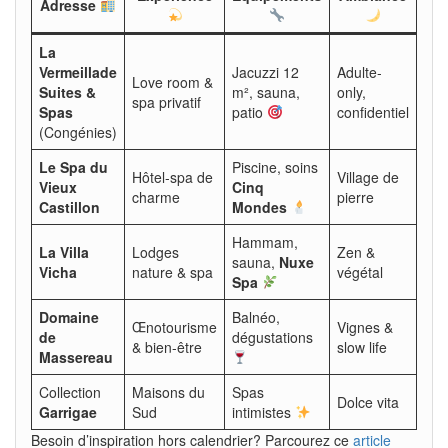
Adresse
La
Vermeillade
Jacuzzi 12
Adulte-
Love room &
Suites &
m², sauna,
only,
€€–
spa privatif
Spas
patio
confidentiel
(Congénies)
Le Spa du
Piscine, soins
Hôtel-spa de
Village de
Vieux
Cinq
€€€
charme
pierre
Castillon
Mondes
Hammam,
La Villa
Lodges
Zen &
sauna,
Nuxe
€€
Vicha
nature & spa
végétal
Spa
Domaine
Balnéo,
Œnotourisme
Vignes &
de
dégustations
€€
& bien-être
slow life
Massereau
Collection
Maisons du
Spas
Dolce vita
€€–
Garrigae
Sud
intimistes
Besoin d’inspiration hors calendrier? Parcourez ce
article