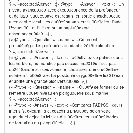
? », »acceptedAnswer »:{« @type »: »Answer », »text »: »Un
niveau avancu00e9 avec expu00e9rience de la profondeur
et de lu2019u00e9pave est requis, en sortie encadru00e9e
avec centre local. Les du00e9butants privilu00e9gient Dado
Pequeu00f1o, El Faro ou un baptu00eame
accompagnu00e9. »}},
{« @type »: »Question », »name »: »Comment
protu00e9ger les posidonies pendant lu2019exploration
? », »acceptedAnswer »:
{« @type »: »Answer », »text »: »u00c9vitez de palmer dans
les herbiers, ne marchez pas dessus, nu2019utilisez pas
du2019ancre sur ces zones, et choisissez une cru00e8me
solaire minu00e9rale. La posidonie oxygu00e8ne lu2019eau
et abrite une grande biodiversitu00e9. »}},
{« @type »: »Question », »name »: »Ou00f9 se former ou se
remettre u00e0 niveau en plongu00e9e sous-marine
? », »acceptedAnswer »:
{« @type »: »Answer », »text »: »Comparez PADI/SSI, cours
intensifs, e-learning et coaching privu00e9 selon votre
agenda et objectifs ici : les diffu00e9rentes mu00e9thodes
de formation en plongu00e9e. »}}]}