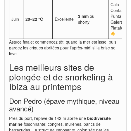
Cala
Conta,
3 mm
ou
Punta
Juin
20–22 °C
Excellente
shorty
Galera,
Plataforma
Astuce finale: commencez tôt, quand la mer est lisse, puis
gardez les criques abritées pour l’après-midi si la brise se
lève.
Les meilleurs sites de
plongée et de snorkeling à
Ibiza au printemps
Don Pedro (épave mythique, niveau
avancé)
Près du port, l’épave de 142 m abrite une
biodiversité
marine
foisonnante: congres, murènes, bancs de
barracudas. La structure imposante, colonisée par les