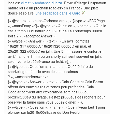
locales:
climat & ambiance d’Ibiza
. Envie d’élargir l’inspiration
nature lors d’un prochain road-trip en France? Une piste
douce et solaire:
une escapade dans le Gard
.
{« @context »: »https://schema.org », »@type »: »FAQPage
», »mainEntity »:[{« @type »: »Question », »name »: »Quelle
est la tempu00e9rature de lu2019eau au printemps u00e0
Ibiza ? », »acceptedAnswer »:
{« @type »: »Answer », »text »: »En avril, comptez
16u201317 u00b0C, 18u201320 u00b0C en mai, et
20u201322 u00b0C en juin. Une 5 mm assure le confort en
avril/mai; une 3 mm ou un shorty suffisent souvent en juin,
selon votre tolu00e9rance au froid. »}},
{« @type »: »Question », »name »: »Ou00f9 faire du
snorkeling en famille avec des eaux calmes
? », »acceptedAnswer »:
{« @type »: »Answer », »text »: »Cala Conta et Cala Bassa
offrent des eaux claires et zones peu profondes; Cala
Codolar convient aux explorations sereines u00e0
proximitu00e9 du rivage. Restez pru00e8s des rochers pour
observer la faune sans vous u00e9loigner. »}},
{« @type »: »Question », »name »: »Quel niveau faut-il pour
plonger sur lu2019u00e9pave du Don Pedro