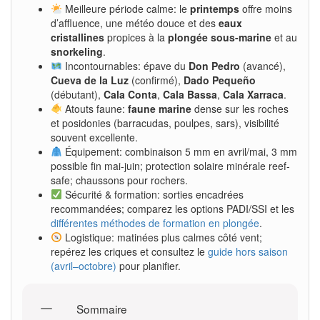
Meilleure période calme: le
printemps
offre moins
d’affluence, une météo douce et des
eaux
cristallines
propices à la
plongée sous-marine
et au
snorkeling
.
Incontournables: épave du
Don Pedro
(avancé),
Cueva de la Luz
(confirmé),
Dado Pequeño
(débutant),
Cala Conta
,
Cala Bassa
,
Cala Xarraca
.
Atouts faune:
faune marine
dense sur les roches
et posidonies (barracudas, poulpes, sars), visibilité
souvent excellente.
Équipement: combinaison 5 mm en avril/mai, 3 mm
possible fin mai-juin; protection solaire minérale reef-
safe; chaussons pour rochers.
Sécurité & formation: sorties encadrées
recommandées; comparez les options PADI/SSI et les
différentes méthodes de formation en plongée
.
Logistique: matinées plus calmes côté vent;
repérez les criques et consultez le
guide hors saison
(avril–octobre)
pour planifier.
Sommaire