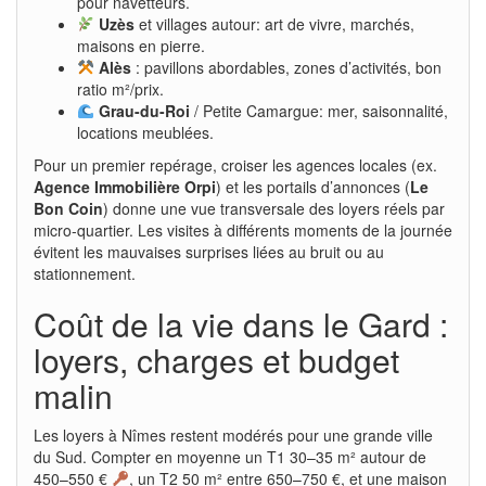
pour navetteurs.
Uzès
et villages autour: art de vivre, marchés,
maisons en pierre.
Alès
: pavillons abordables, zones d’activités, bon
ratio m²/prix.
Grau-du-Roi
/ Petite Camargue: mer, saisonnalité,
locations meublées.
Pour un premier repérage, croiser les agences locales (ex.
Agence Immobilière Orpi
) et les portails d’annonces (
Le
Bon Coin
) donne une vue transversale des loyers réels par
micro-quartier. Les visites à différents moments de la journée
évitent les mauvaises surprises liées au bruit ou au
stationnement.
Coût de la vie dans le Gard :
loyers, charges et budget
malin
Les loyers à Nîmes restent modérés pour une grande ville
du Sud. Compter en moyenne un T1 30–35 m² autour de
450–550 €
, un T2 50 m² entre 650–750 €, et une maison