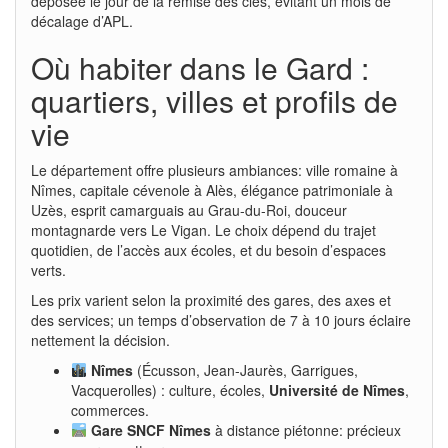
déposée le jour de la remise des clés, évitant un mois de
décalage d’APL.
Où habiter dans le Gard :
quartiers, villes et profils de
vie
Le département offre plusieurs ambiances: ville romaine à
Nîmes, capitale cévenole à Alès, élégance patrimoniale à
Uzès, esprit camarguais au Grau-du-Roi, douceur
montagnarde vers Le Vigan. Le choix dépend du trajet
quotidien, de l’accès aux écoles, et du besoin d’espaces
verts.
Les prix varient selon la proximité des gares, des axes et
des services; un temps d’observation de 7 à 10 jours éclaire
nettement la décision.
Nîmes
(Écusson, Jean-Jaurès, Garrigues,
Vacquerolles) : culture, écoles,
Université de Nîmes
,
commerces.
Gare SNCF Nîmes
à distance piétonne: précieux