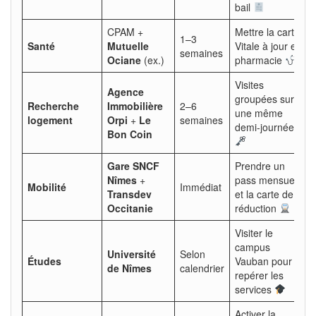
bail
CPAM +
Mettre la carte
1–3
Santé
Mutuelle
Vitale à jour en
semaines
Ociane
(ex.)
pharmacie
Visites
Agence
groupées sur
Recherche
Immobilière
2–6
une même
logement
Orpi
+
Le
semaines
demi-journée
Bon Coin
Gare SNCF
Prendre un
Nîmes
+
pass mensuel
Mobilité
Immédiat
Transdev
et la carte de
Occitanie
réduction
Visiter le
campus
Université
Selon
Études
Vauban pour
de Nîmes
calendrier
repérer les
services
Activer la