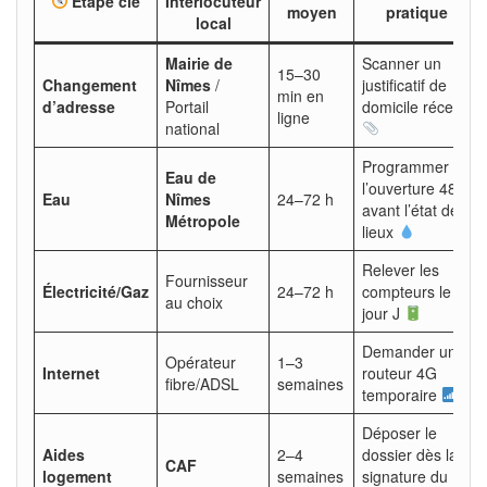
Étape clé
Interlocuteur
moyen
pratique
local
Mairie de
Scanner un
15–30
Changement
Nîmes
/
justificatif de
min en
d’adresse
Portail
domicile récent
ligne
national
Programmer
Eau de
l’ouverture 48 h
Eau
Nîmes
24–72 h
avant l’état des
Métropole
lieux
Relever les
Fournisseur
Électricité/Gaz
24–72 h
compteurs le
au choix
jour J
Demander un
Opérateur
1–3
Internet
routeur 4G
fibre/ADSL
semaines
temporaire
Déposer le
Aides
2–4
dossier dès la
CAF
logement
semaines
signature du