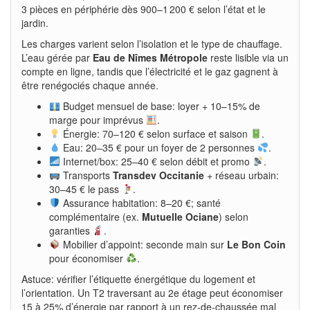
3 pièces en périphérie dès 900–1 200 € selon l’état et le
jardin.
Les charges varient selon l’isolation et le type de chauffage.
L’eau gérée par
Eau de Nîmes Métropole
reste lisible via un
compte en ligne, tandis que l’électricité et le gaz gagnent à
être renégociés chaque année.
Budget mensuel de base: loyer + 10–15% de
marge pour imprévus
.
Énergie: 70–120 € selon surface et saison
.
Eau: 20–35 € pour un foyer de 2 personnes
.
Internet/box: 25–40 € selon débit et promo
.
Transports
Transdev Occitanie
+ réseau urbain:
30–45 € le pass
.
Assurance habitation: 8–20 €; santé
complémentaire (ex.
Mutuelle Ociane
) selon
garanties
.
Mobilier d’appoint: seconde main sur
Le Bon Coin
pour économiser
.
Astuce: vérifier l’étiquette énergétique du logement et
l’orientation. Un T2 traversant au 2e étage peut économiser
15 à 25% d’énergie par rapport à un rez-de-chaussée mal