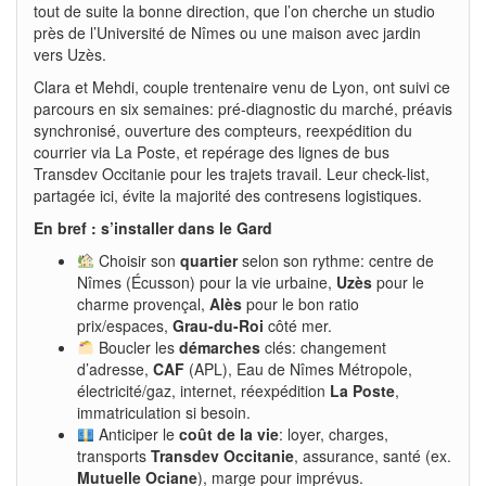
tout de suite la bonne direction, que l’on cherche un studio
près de l’Université de Nîmes ou une maison avec jardin
vers Uzès.
Clara et Mehdi, couple trentenaire venu de Lyon, ont suivi ce
parcours en six semaines: pré-diagnostic du marché, préavis
synchronisé, ouverture des compteurs, reexpédition du
courrier via La Poste, et repérage des lignes de bus
Transdev Occitanie pour les trajets travail. Leur check-list,
partagée ici, évite la majorité des contresens logistiques.
En bref : s’installer dans le Gard
Choisir son
quartier
selon son rythme: centre de
Nîmes (Écusson) pour la vie urbaine,
Uzès
pour le
charme provençal,
Alès
pour le bon ratio
prix/espaces,
Grau-du-Roi
côté mer.
Boucler les
démarches
clés: changement
d’adresse,
CAF
(APL), Eau de Nîmes Métropole,
électricité/gaz, internet, réexpédition
La Poste
,
immatriculation si besoin.
Anticiper le
coût de la vie
: loyer, charges,
transports
Transdev Occitanie
, assurance, santé (ex.
Mutuelle Ociane
), marge pour imprévus.