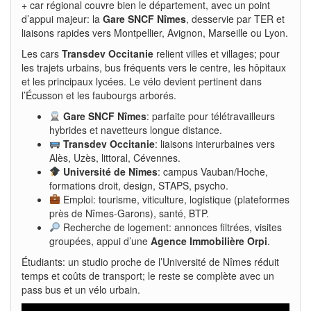
+ car régional couvre bien le département, avec un point
d’appui majeur: la
Gare SNCF Nîmes
, desservie par TER et
liaisons rapides vers Montpellier, Avignon, Marseille ou Lyon.
Les cars
Transdev Occitanie
relient villes et villages; pour
les trajets urbains, bus fréquents vers le centre, les hôpitaux
et les principaux lycées. Le vélo devient pertinent dans
l’Écusson et les faubourgs arborés.
Gare SNCF Nîmes
: parfaite pour télétravailleurs
hybrides et navetteurs longue distance.
Transdev Occitanie
: liaisons interurbaines vers
Alès, Uzès, littoral, Cévennes.
Université de Nîmes
: campus Vauban/Hoche,
formations droit, design, STAPS, psycho.
Emploi: tourisme, viticulture, logistique (plateformes
près de Nîmes-Garons), santé, BTP.
Recherche de logement: annonces filtrées, visites
groupées, appui d’une
Agence Immobilière Orpi
.
Étudiants: un studio proche de l’Université de Nîmes réduit
temps et coûts de transport; le reste se complète avec un
pass bus et un vélo urbain.