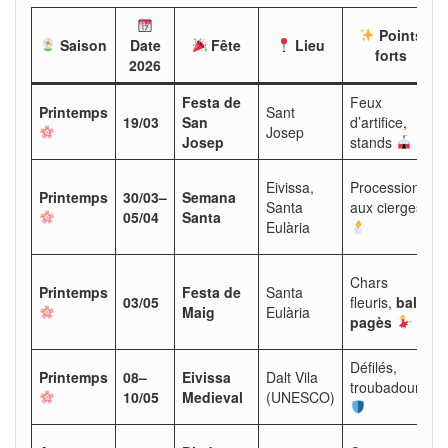
Points
Saison
Date
Fête
Lieu
forts
2026
Festa de
Feux
Printemps
Sant
19/03
San
d’artifice,
Josep
Josep
stands
Eivissa,
Processions
Printemps
30/03–
Semana
Santa
aux cierges
05/04
Santa
Eulària
Chars
Printemps
Festa de
Santa
03/05
fleuris,
ball
Maig
Eulària
pagès
Défilés,
Printemps
08–
Eivissa
Dalt Vila
troubadours
10/05
Medieval
(UNESCO)