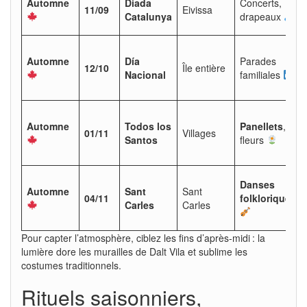
Automne
Diada
Concerts,
11/09
Eivissa
Catalunya
drapeaux
Automne
Día
Parades
12/10
Île entière
Nacional
familiales
Automne
Todos los
Panellets
,
01/11
Villages
Santos
fleurs
Danses
Automne
Sant
Sant
04/11
folkloriques
Carles
Carles
Pour capter l’atmosphère, ciblez les fins d’après-midi : la
lumière dore les murailles de Dalt Vila et sublime les
costumes traditionnels.
Rituels saisonniers,