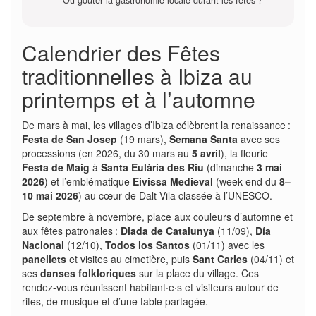
Calendrier des Fêtes
traditionnelles à Ibiza au
printemps et à l’automne
De mars à mai, les villages d’Ibiza célèbrent la renaissance :
Festa de San Josep
(19 mars),
Semana Santa
avec ses
processions (en 2026, du 30 mars au
5 avril
), la fleurie
Festa de Maig
à
Santa Eulària des Riu
(dimanche
3 mai
2026
) et l’emblématique
Eivissa Medieval
(week-end du
8–
10 mai 2026
) au cœur de Dalt Vila classée à l’UNESCO.
De septembre à novembre, place aux couleurs d’automne et
aux fêtes patronales :
Diada de Catalunya
(11/09),
Día
Nacional
(12/10),
Todos los Santos
(01/11) avec les
panellets
et visites au cimetière, puis
Sant Carles
(04/11) et
ses
danses folkloriques
sur la place du village. Ces
rendez-vous réunissent habitant·e·s et visiteurs autour de
rites, de musique et d’une table partagée.