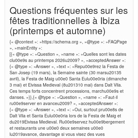
Questions fréquentes sur les
fêtes traditionnelles à Ibiza
(printemps et automne)
{« @context »: »https://schema.org », »@type »: »FAQPage
», »mainEntity »:
[{« @type »: »Question », »name »: »Quelles sont les dates
clu00e9s au printemps 2026u2009? », »acceptedAnswer »:
{« @type »: »Answer », »text »: »Repu00e9rez la Festa de
San Josep (19 mars), la Semaine sainte (30 marsu20135
avril), la Festa de Maig u00e0 Santa Eulu00e0ria (dimanche
3 mai) et Eivissa Medieval (8u201310 mai) dans Dalt Vila.
Ces temps forts concentrent processions, marchu00e9s et
danses. »}},{« @type »: »Question », »name »: »Faut-il
ru00e9server en avanceu2009? », »acceptedAnswer »:
{« @type »: »Answer », »text »: »Oui, surtout pru00e8s de
Dalt Vila et Santa Eulu00e0ria lors de la Festa de Maig et
du2019Eivissa Medieval. Ru00e9servez hu00e9bergement
et restaurants une u00e0 deux semaines u00e0
lu2019avance, davantage si vous visez des vues