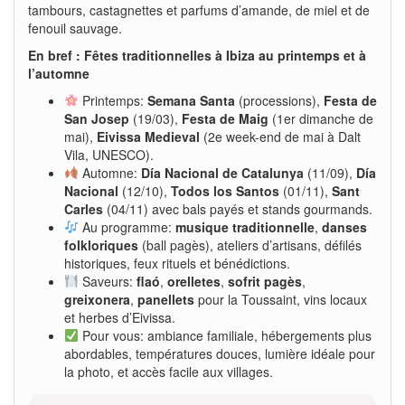
tambours, castagnettes et parfums d’amande, de miel et de
fenouil sauvage.
En bref : Fêtes traditionnelles à Ibiza au printemps et à
l’automne
Printemps:
Semana Santa
(processions),
Festa de
San Josep
(19/03),
Festa de Maig
(1er dimanche de
mai),
Eivissa Medieval
(2e week-end de mai à Dalt
Vila, UNESCO).
Automne:
Día Nacional de Catalunya
(11/09),
Día
Nacional
(12/10),
Todos los Santos
(01/11),
Sant
Carles
(04/11) avec bals payés et stands gourmands.
Au programme:
musique traditionnelle
,
danses
folkloriques
(ball pagès), ateliers d’artisans, défilés
historiques, feux rituels et bénédictions.
Saveurs:
flaó
,
orelletes
,
sofrit pagès
,
greixonera
,
panellets
pour la Toussaint, vins locaux
et herbes d’Eivissa.
Pour vous: ambiance familiale, hébergements plus
abordables, températures douces, lumière idéale pour
la photo, et accès facile aux villages.