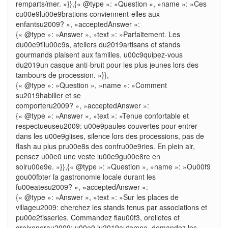
remparts/mer. »}},{« @type »: »Question », »name »: »Ces
cu00e9lu00e9brations conviennent-elles aux
enfantsu2009? », »acceptedAnswer »:
{« @type »: »Answer », »text »: »Parfaitement. Les
du00e9filu00e9s, ateliers du2019artisans et stands
gourmands plaisent aux familles. u00c9quipez-vous
du2019un casque anti-bruit pour les plus jeunes lors des
tambours de procession. »}},
{« @type »: »Question », »name »: »Comment
su2019habiller et se
comporteru2009? », »acceptedAnswer »:
{« @type »: »Answer », »text »: »Tenue confortable et
respectueuseu2009: u00e9paules couvertes pour entrer
dans les u00e9glises, silence lors des processions, pas de
flash au plus pru00e8s des confru00e9ries. En plein air,
pensez u00e0 une veste lu00e9gu00e8re en
soiru00e9e. »}},{« @type »: »Question », »name »: »Ou00f9
gou00fbter la gastronomie locale durant les
fu00eatesu2009? », »acceptedAnswer »:
{« @type »: »Answer », »text »: »Sur les places de
villageu2009: cherchez les stands tenus par associations et
pu00e2tisseries. Commandez flau00f3, orelletes et
greixonerau2009; u00e0 lu2019automne, demandez les