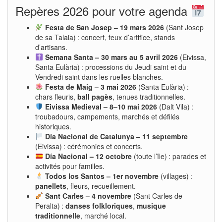
Repères 2026 pour votre agenda
Festa de San Josep – 19 mars 2026
(Sant Josep
de sa Talaia) : concert, feux d’artifice, stands
d’artisans.
Semana Santa – 30 mars au 5 avril 2026
(Eivissa,
Santa Eulària) : processions du Jeudi saint et du
Vendredi saint dans les ruelles blanches.
Festa de Maig – 3 mai 2026
(Santa Eulària) :
chars fleuris,
ball pagès
, tenues traditionnelles.
Eivissa Medieval – 8–10 mai 2026
(Dalt Vila) :
troubadours, campements, marchés et défilés
historiques.
Día Nacional de Catalunya – 11 septembre
(Eivissa) : cérémonies et concerts.
Día Nacional – 12 octobre
(toute l’île) : parades et
activités pour familles.
Todos los Santos – 1er novembre
(villages) :
panellets
, fleurs, recueillement.
Sant Carles – 4 novembre
(Sant Carles de
Peralta) :
danses folkloriques
,
musique
traditionnelle
, marché local.