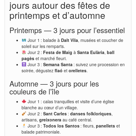
jours autour des fêtes de
printemps et d’automne
Printemps — 3 jours pour l’essentiel
Jour 1 : balade à
Dalt Vila
, musées et coucher de
soleil sur les remparts.
Jour 2 :
Festa de Maig
à
Santa Eulària
,
ball
pagès
et marché fleuri.
Jour 3 :
Semana Santa
: suivez une procession en
soirée, dégustez
flaó
et
orelletes
.
Automne — 3 jours pour les
couleurs de l’île
Jour 1 : calas tranquilles et visite d’une église
blanche au cœur d’un village.
Jour 2 :
Sant Carles
:
danses folkloriques
,
artisans,
greixonera
au café central.
Jour 3 :
Todos los Santos
: fleurs,
panellets
et
balade patrimoniale.