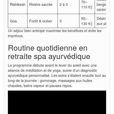
70–
Rishikesh
Rivière sacrée
2 à 3
berges,
110 €/j
cérémonie
90–
Désintoxic
Goa
Forêt & océan
3
130 €/j
aux plante
Un séjour bien anticipé maximise les bénéfices et évite les
imprévus.
Routine quotidienne en
retraite spa ayurvédique
Le programme débute avant le lever du soleil avec une
séance de méditation et de yoga, suivie d’un diagnostic
ayurvédique personnalisé. Les soins s’étalent ensuite tout au
long de la journée : gommage, massages aux huiles
chaudes, bains vapeur et pauses repos.