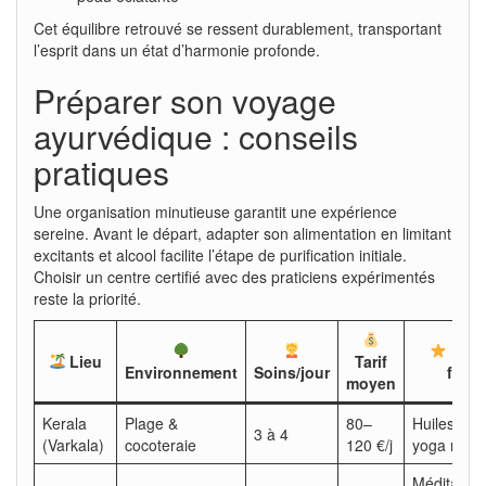
Cet équilibre retrouvé se ressent durablement, transportant
l’esprit dans un état d’harmonie profonde.
Préparer son voyage
ayurvédique : conseils
pratiques
Une organisation minutieuse garantit une expérience
sereine. Avant le départ, adapter son alimentation en limitant
excitants et alcool facilite l’étape de purification initiale.
Choisir un centre certifié avec des praticiens expérimentés
reste la priorité.
Poin
Lieu
Tarif
Environnement
Soins/jour
forts
moyen
Kerala
Plage &
80–
Huiles loca
3 à 4
(Varkala)
cocoteraie
120 €/j
yoga matin
Méditation