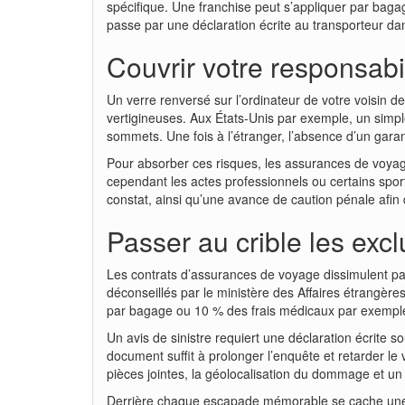
spécifique. Une franchise peut s’appliquer par bagag
passe par une déclaration écrite au transporteur da
Couvrir votre responsabili
Un verre renversé sur l’ordinateur de votre voisin d
vertigineuses. Aux États-Unis par exemple, un simpl
sommets. Une fois à l’étranger, l’absence d’un garant
Pour absorber ces risques, les assurances de voyage
cependant les actes professionnels ou certains sport
constat, ainsi qu’une avance de caution pénale afin d’
Passer au crible les excl
Les contrats d’assurances de voyage dissimulent par
déconseillés par le ministère des Affaires étrangèr
par bagage ou 10 % des frais médicaux par exemple 
Un avis de sinistre requiert une déclaration écrite s
document suffit à prolonger l’enquête et retarder l
pièces jointes, la géolocalisation du dommage et un s
Derrière chaque escapade mémorable se cache u