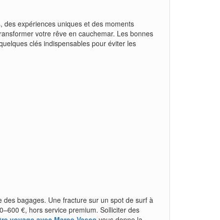
s, des expériences uniques et des moments
e transformer votre rêve en cauchemar. Les bonnes
 quelques clés indispensables pour éviter les
re des bagages. Une fracture sur un spot de surf à
80–600 €, hors service premium. Solliciter des
tre voyage avec Marco Vasco
vous donne la