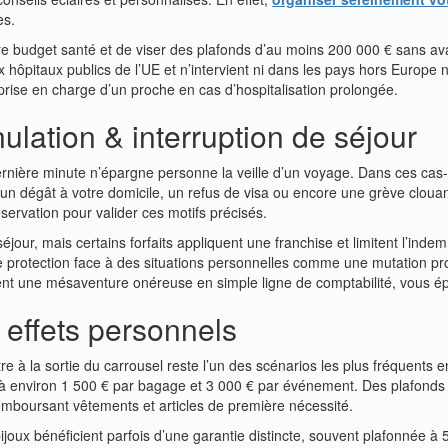
es.
votre budget santé et de viser des plafonds d’au moins 200 000 € sans 
ôpitaux publics de l’UE et n’intervient ni dans les pays hors Europe ni 
 prise en charge d’un proche en cas d’hospitalisation prolongée.
ulation & interruption de séjour
rnière minute n’épargne personne la veille d’un voyage. Dans ces cas-là
 un dégât à votre domicile, un refus de visa ou encore une grève clouant
servation pour valider ces motifs précisés.
our, mais certains forfaits appliquent une franchise et limitent l’indem
otre protection face à des situations personnelles comme une mutation p
nt une mésaventure onéreuse en simple ligne de comptabilité, vous ép
 effets personnels
ître à la sortie du carrousel reste l’un des scénarios les plus fréquent
qu’à environ 1 500 € par bagage et 3 000 € par événement. Des plafonds
remboursant vêtements et articles de première nécessité.
ijoux bénéficient parfois d’une garantie distincte, souvent plafonnée à