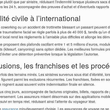
e plutôt que par sinistre, réduisant l’indemnité lorsque plusieurs sacs
ns les 24 h, accompagnée des preuves d’achat et d’éventuels rapports 
té civile à l’international
e coworking ou un accident de trottinette blessant un passant peuvent 
e traumatisme facial se règle parfois à plus de 40 000 $, tandis qu’u
 local rend les règlements à l’amiable plus difficiles et allonge les dé
 proposent des plafonds oscillant entre 1 et 5 millions d’euros, modulé
s (kitesurf, canyoning) sans option dédiée. Les meilleures formules pr
éviter une détention préventive lorsque la législation l’autorise.
usions, les franchises et les procé
fois des terrains minés. Les sinistres survenus sous état d’ébriété, l
es figurent parmi les exclusions récurrentes. Les franchises, fixées en
rognent aussi souvent votre indemnisation finale en silence.
ous cinq jours, accompagnée de factures originales, billets, rapports de 
e versement. Les assureurs misent désormais sur des applications mobil
uivi en temps réel, réduisant ainsi l’attente du voyageur lésé.
ne
assurance
minutieusement choisie. Les assurances de voyage ne se l