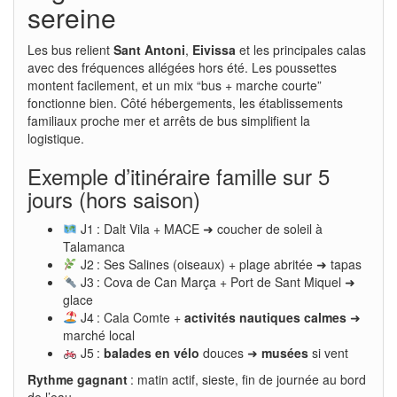
sereine
Les bus relient
Sant Antoni
,
Eivissa
et les principales calas
avec des fréquences allégées hors été. Les poussettes
montent facilement, et un mix “bus + marche courte”
fonctionne bien. Côté hébergements, les établissements
familiaux proche mer et arrêts de bus simplifient la
logistique.
Exemple d’itinéraire famille sur 5
jours (hors saison)
J1 : Dalt Vila + MACE ➜ coucher de soleil à
Talamanca
J2 : Ses Salines (oiseaux) + plage abritée ➜ tapas
J3 : Cova de Can Marça + Port de Sant Miquel ➜
glace
J4 : Cala Comte +
activités nautiques calmes
➜
marché local
J5 :
balades en vélo
douces ➜
musées
si vent
Rythme gagnant
: matin actif, sieste, fin de journée au bord
de l’eau.