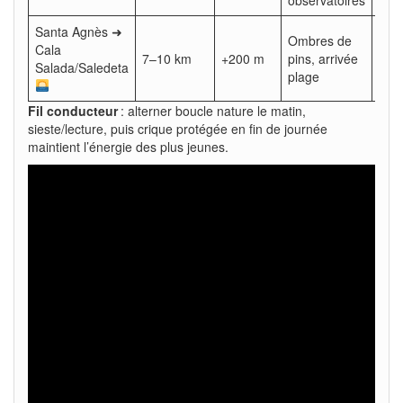
Santa Agnès ➜
Ombres de
Cala
7–10 km
+200 m
pins, arrivée
2 h 
Salada/Saledeta
plage
Fil conducteur
: alterner boucle nature le matin,
sieste/lecture, puis crique protégée en fin de journée
maintient l’énergie des plus jeunes.