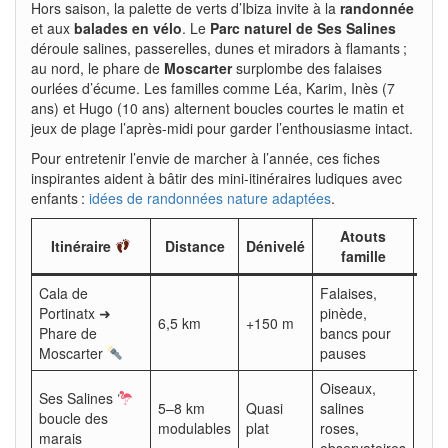
Hors saison, la palette de verts d’Ibiza invite à la
randonnée
et aux
balades en vélo
. Le
Parc naturel de Ses Salines
déroule salines, passerelles, dunes et miradors à flamants ;
au nord, le phare de
Moscarter
surplombe des falaises
ourlées d’écume. Les familles comme Léa, Karim, Inès (7
ans) et Hugo (10 ans) alternent boucles courtes le matin et
jeux de plage l’après-midi pour garder l’enthousiasme intact.
Pour entretenir l’envie de marcher à l’année, ces fiches
inspirantes aident à bâtir des mini-itinéraires ludiques avec
enfants :
idées de randonnées nature adaptées
.
Atouts
Itinéraire
Distance
Dénivelé
Dur
famille
Cala de
Falaises,
Portinatx ➜
pinède,
6,5 km
+150 m
2 h 
Phare de
bancs pour
Moscarter
pauses
Oiseaux,
Ses Salines
5–8 km
Quasi
salines
1 h 
boucle des
modulables
plat
roses,
– 2 
marais
observatoires