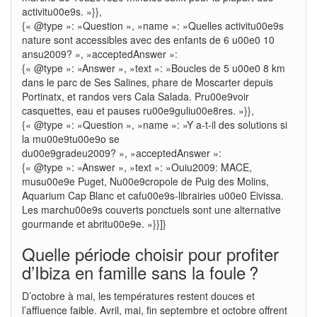
activitu00e9s. »}},
{« @type »: »Question », »name »: »Quelles activitu00e9s
nature sont accessibles avec des enfants de 6 u00e0 10
ansu2009? », »acceptedAnswer »:
{« @type »: »Answer », »text »: »Boucles de 5 u00e0 8 km
dans le parc de Ses Salines, phare de Moscarter depuis
Portinatx, et randos vers Cala Salada. Pru00e9voir
casquettes, eau et pauses ru00e9guliu00e8res. »}},
{« @type »: »Question », »name »: »Y a-t-il des solutions si
la mu00e9tu00e9o se
du00e9gradeu2009? », »acceptedAnswer »:
{« @type »: »Answer », »text »: »Ouiu2009: MACE,
musu00e9e Puget, Nu00e9cropole de Puig des Molins,
Aquarium Cap Blanc et cafu00e9s-librairies u00e0 Eivissa.
Les marchu00e9s couverts ponctuels sont une alternative
gourmande et abritu00e9e. »}}]}
Quelle période choisir pour profiter
d’Ibiza en famille sans la foule ?
D’octobre à mai, les températures restent douces et
l’affluence faible. Avril, mai, fin septembre et octobre offrent