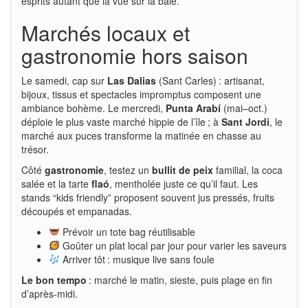
esprits autant que la vue sur la baie.
Marchés locaux et
gastronomie hors saison
Le samedi, cap sur
Las Dalias
(Sant Carles) : artisanat,
bijoux, tissus et spectacles impromptus composent une
ambiance bohème. Le mercredi,
Punta Arabí
(mai–oct.)
déploie le plus vaste marché hippie de l’île ; à
Sant Jordi
, le
marché aux puces transforme la matinée en chasse au
trésor.
Côté
gastronomie
, testez un
bullit de peix
familial, la coca
salée et la tarte
flaó
, mentholée juste ce qu’il faut. Les
stands “kids friendly” proposent souvent jus pressés, fruits
découpés et empanadas.
Prévoir un tote bag réutilisable
Goûter un plat local par jour pour varier les saveurs
Arriver tôt : musique live sans foule
Le bon tempo
: marché le matin, sieste, puis plage en fin
d’après-midi.