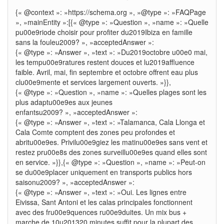
{« @context »: »https://schema.org », »@type »: »FAQPage
», »mainEntity »:[{« @type »: »Question », »name »: »Quelle
pu00e9riode choisir pour profiter du2019Ibiza en famille
sans la fouleu2009? », »acceptedAnswer »:
{« @type »: »Answer », »text »: »Du2019octobre u00e0 mai,
les tempu00e9ratures restent douces et lu2019affluence
faible. Avril, mai, fin septembre et octobre offrent eau plus
clu00e9mente et services largement ouverts. »}},
{« @type »: »Question », »name »: »Quelles plages sont les
plus adaptu00e9es aux jeunes
enfantsu2009? », »acceptedAnswer »:
{« @type »: »Answer », »text »: »Talamanca, Cala Llonga et
Cala Comte comptent des zones peu profondes et
abritu00e9es. Privilu00e9giez les matinu00e9es sans vent et
restez pru00e8s des zones surveillu00e9es quand elles sont
en service. »}},{« @type »: »Question », »name »: »Peut-on
se du00e9placer uniquement en transports publics hors
saisonu2009? », »acceptedAnswer »:
{« @type »: »Answer », »text »: »Oui. Les lignes entre
Eivissa, Sant Antoni et les calas principales fonctionnent
avec des fru00e9quences ru00e9duites. Un mix bus +
marche de 10u201320 minutes suffit pour la plupart des